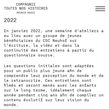
2022
Aller
COMPAGNIE TOUTES NOS HISTOIRES
LA COMPAGNIE TOUTES NOS HISTOIRES
directement
DÉVELOPPE DES CRÉATIONS MÊLANT
au
En janvier 2022, une semaine d’ateliers a
ÉCRITURE CONTEMPORAINE, MUSIQUE ET
contenu
eu lieu avec un groupe de jeunes
THÉÂTRE. ELLE MÈNE UN VOLET D'ACTIONS
bénéficiaires du CSC Neuhof sur
CULTURELLES DESTINÉ À L'ÉCHELLE
l’écriture, la vidéo et dans la
NATIONALE : UN CHANTIER ARTISTIQUE DE
continuité des entretiens à partir du
RÉCONCILIATION NATIONALE ETC
questionnaire source.
(1C.A.R.N.E).
Les questions initiales sont adaptées
pour un public plus jeune afin de
comprendre leur perception du monde et de
le retranscrire. Ces entretiens sont
filmés et seront menés avec les enfants
sur le long terme, idéalement chaque
année pendant cinq ans afin de compiler un
contenu évolutif sur leur vision du
monde.